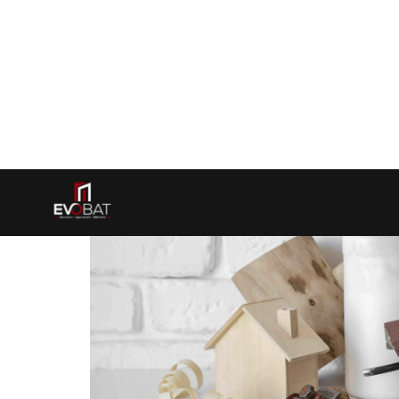
coulissantes ou battantes, les miro
2. Sélection des matériaux et