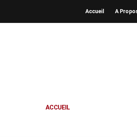
Accueil
A Propo
BLOG
 dernières tendances en design d'intérieur, des astuces de déc
inspirants
ACCUEIL
/ BLOG